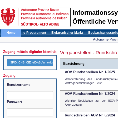
Informationss
Öffentliche Ver
Home
e-Procurement
Elektronischer Markt
Beobachtungsstell
Autonome Provin
Zugang mittels digitaler Identität
Vergabestellen - Rundschr
SPID, CNS, CIE, eIDAS Anmeldung
Bezeichnung
AOV Rundschreiben Nr. 1/2025
Zugang
Veröffentlichung des Landesrichtpreis
Vertragsbestimmungen - 2025
Benutzername
AOV Rundschreiben Nr. 7/2024
Wichtige Neuigkeiten auf der ISOV-Pl
Passwort
Aktenzugang
Rundschreiben AOV Nr. 6/2024