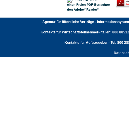
einen Freien PDF-Betrachter
©
©
den Adobe
Reader
Agentur für öffentliche Verträge - Informationssyst
Kontakte für Wirtschaftsteilnehmer- Italien: 800 88512
Kontakte für Auftraggeber - Tel: 800 2
Datensch