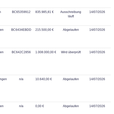
n
BC65359912
835.985,81 €
Ausschreibung
14/07/2026
läuft
gen
BC6434EBDD
215.500,00 €
Abgelaufen
14/07/2026
gen
BC642C2856
1.008.000,00 €
Wird überprüft
14/07/2026
ungen
n/a
10.640,00 €
Abgelaufen
14/07/2026
gen
n/a
0,00 €
Abgelaufen
14/07/2026