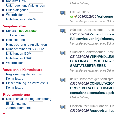
Kontakte für WT
Markterhebung
Unterlagen und Anleitungen
Güterkategorien
Eco-Center Ag
Weiterbildung
Verlegung 
053622/2026
Mitteilungen an die WT
Verhandlungsverfahren ohne Bek
Vergabestellen
Südtiroler Sanitätsbetrieb - Abt
Kontakte
800 288 960
Verhandlungsver
053691/2026
Ticket eröffnen
full-service von Injektion
Registrierung
Verhandlungsverfahren ohne Bek
Handbücher und Anleitungen
Rundschreiben AOV / ISOV
Südtiroler Sanitätsbetrieb - Abt
Mitteilungen ISOV
VERHANDLUNG
052055/2026
Mitteilungen ANAC
DER FIRMA L. MOLTENI & 
Weiterbildung
SANITÄTSBETRIEBES
Verzeichnis Kommissare
Verhandlungsverfahren ohne Bek
Registrierung Verzeichnis
Kommissare
Italienischsprachiger Schulspr
Einschreibung ins Verzeichnis
CONSULTAZIO
053670/2026
Kommissare
PROCEDURA DI AFFIDAMENTO
consulenza consulenza psi
Programmierung
Markterhebung
Dokumentation Programmierung
Einsichtnahme
Oberschulzentrum 'Gandhi' - O
Jahresprogramme
Angebotsanfrage
053669/2026