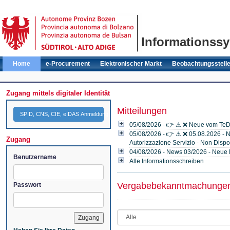
Informationssy
Home
e-Procurement
Elektronischer Markt
Beobachtungsstell
Zugang mittels digitaler Identität
Mitteilungen
SPID, CNS, CIE, eIDAS Anmeldung
05/08/2026 - 👉 ⚠ ❌ Neue vom TeD
05/08/2026 - 👉 ⚠ ❌ 05.08.2026 - Ni
Zugang
Autorizzazione Servizio - Non Disp
04/08/2026 - News 03/2026 - Neue 
Benutzername
Alle Informationsschreiben
Vergabebekanntmachunge
Passwort