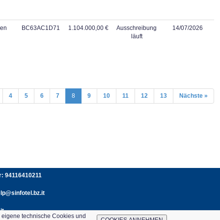
gen
BC63AC1D71
1.104.000,00 €
Ausschreibung
14/07/2026
läuft
4
5
6
7
8
9
10
11
12
13
Nächste »
er: 94116410211
p@sinfotel.bz.it
it
e eigene technische Cookies und