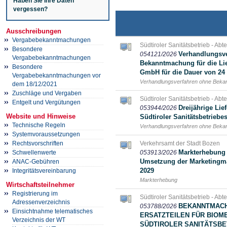
Haben Sie Ihre Daten
vergessen?
Ausschreibungen
Vergabebekanntmachungen
Südtiroler Sanitätsbetrieb - Abt
Besondere
Verhandlungsve
054121/2026
Vergabebekanntmachungen
Bekanntmachung für die Lie
Besondere
GmbH für die Dauer von 24 
Vergabebekanntmachungen vor
Verhandlungsverfahren ohne Bek
dem 18/12/2021
Zuschläge und Vergaben
Südtiroler Sanitätsbetrieb - Abt
Entgelt und Vergütungen
Dreijährige Li
053944/2026
Website und Hinweise
Südtiroler Sanitätsbetriebe
Technische Regeln
Verhandlungsverfahren ohne Bek
Systemvoraussetzungen
Verkehrsamt der Stadt Bozen
Rechtsvorschriften
Markterhebung 
053913/2026
Schwellenwerte
Umsetzung der Marketingmat
ANAC-Gebühren
2029
Integritätsvereinbarung
Markterhebung
Wirtschaftsteilnehmer
Registrierung im
Südtiroler Sanitätsbetrieb - Abt
Adressenverzeichnis
BEKANNTMACH
053788/2026
Einsichtnahme telematisches
ERSATZTEILEN FÜR BIOM
Verzeichnis der WT
SÜDTIROLER SANITÄTSBE