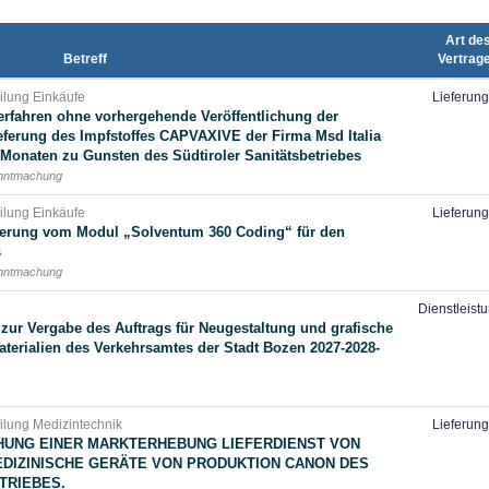
Art de
Betreff
Vertrag
eilung Einkäufe
Lieferun
rfahren ohne vorhergehende Veröffentlichung der
ferung des Impfstoffes CAPVAXIVE der Firma Msd Italia
Monaten zu Gunsten des Südtiroler Sanitätsbetriebes
anntmachung
eilung Einkäufe
Lieferun
eferung vom Modul „Solventum 360 Coding“ für den
s
anntmachung
Dienstleist
zur Vergabe des Auftrags für Neugestaltung und grafische
erialien des Verkehrsamtes der Stadt Bozen 2027-2028-
eilung Medizintechnik
Lieferun
UNG EINER MARKTERHEBUNG LIEFERDIENST VON
EDIZINISCHE GERÄTE VON PRODUKTION CANON DES
TRIEBES.