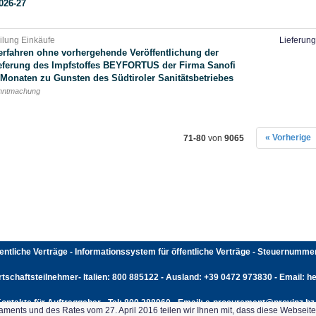
026-27
eilung Einkäufe
Lieferun
rfahren ohne vorhergehende Veröffentlichung der
eferung des Impfstoffes BEYFORTUS der Firma Sanofi
Monaten zu Gunsten des Südtiroler Sanitätsbetriebes
anntmachung
« Vorherige
71-80
von
9065
fentliche Verträge - Informationssystem für öffentliche Verträge - Steuernumm
rtschaftsteilnehmer- Italien: 800 885122 - Ausland: +39 0472 973830 - Email: hel
ontakte für Auftraggeber - Tel: 800 288960 - Email: e-procurement@provinz.bz.
ents und des Rates vom 27. April 2016 teilen wir Ihnen mit, dass diese Webseit