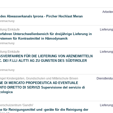
Arbeite
des Abwasserkanals Iprona - Pircher Hochlast Meran
anntmachung
eilung Einkäufe
Lieferun
fahren Unterschwellenbereich für dreijährige Lieferung in
ssystemen für Kontrastmittel in Hämodynamik
anntmachung
eilung Einkäufe
Lieferun
SVERFAHREN FÜR DIE LIEFERUNG VON ARZNEIMITTELN
C. DEI F.LLI ALITTI AG ZU GUNSTEN DES SÜDTIROLER
anntmachung
engel Kindergärten, Grundschulen und Mittelschule Brixen
Dienstleist
NE DI MERCATO PROPEDEUTICA AD EVENTUALE
 DIRETTO DI SERVIZI Supervisione del servizio di
cologica
berschulzentrum 'Gandhi'
Lieferun
 für Reinigungsmittel und -geräte für die Reinigung der