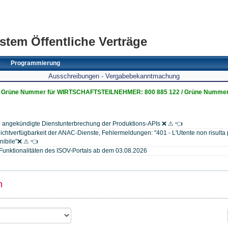
stem Öffentliche Verträge
e
Programmierung
Ausschreibungen - Vergabebekanntmachung
Grüne Nummer für WIRTSCHAFTSTEILNEHMER: 800 885 122 / Grüne Nummer
 angekündigte Dienstunterbrechung der Produktions-APIs ❌ ⚠ 👈
chtverfügbarkeit der ANAC-Dienste, Fehlermeldungen: "401 - L'Utente non risulta p
onibile"❌ ⚠ 👈
Funktionalitäten des ISOV-Portals ab dem 03.08.2026
n