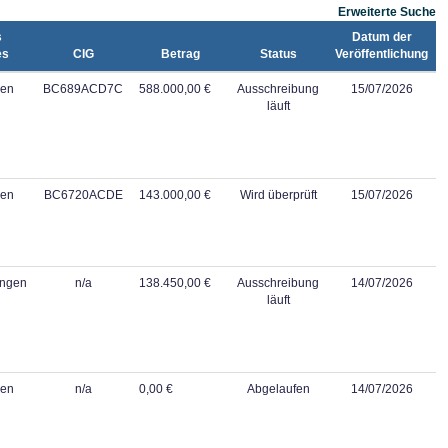
Erweiterte Suche
s
Datum der
es
CIG
Betrag
Status
Veröffentlichung
gen
BC689ACD7C
588.000,00 €
Ausschreibung
15/07/2026
läuft
gen
BC6720ACDE
143.000,00 €
Wird überprüft
15/07/2026
ungen
n/a
138.450,00 €
Ausschreibung
14/07/2026
läuft
gen
n/a
0,00 €
Abgelaufen
14/07/2026