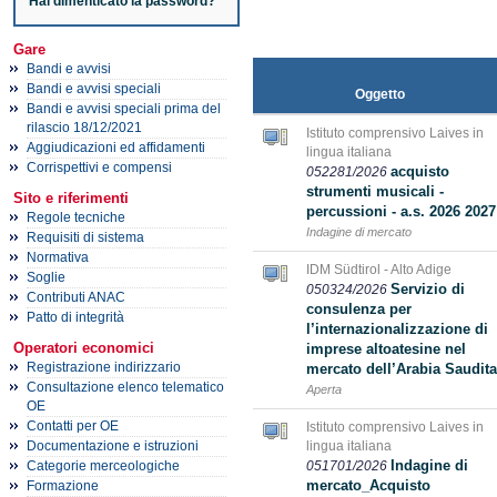
Hai dimenticato la password?
Gare
Bandi e avvisi
Bandi e avvisi speciali
Oggetto
Bandi e avvisi speciali prima del
rilascio 18/12/2021
Istituto comprensivo Laives in
Aggiudicazioni ed affidamenti
lingua italiana
Corrispettivi e compensi
acquisto
052281/2026
strumenti musicali -
Sito e riferimenti
percussioni - a.s. 2026 2027
Regole tecniche
Indagine di mercato
Requisiti di sistema
Normativa
IDM Südtirol - Alto Adige
Soglie
Servizio di
050324/2026
Contributi ANAC
consulenza per
Patto di integrità
l’internazionalizzazione di
Operatori economici
imprese altoatesine nel
Registrazione indirizzario
mercato dell’Arabia Saudita
Consultazione elenco telematico
Aperta
OE
Contatti per OE
Istituto comprensivo Laives in
lingua italiana
Documentazione e istruzioni
Indagine di
051701/2026
Categorie merceologiche
mercato_Acquisto
Formazione