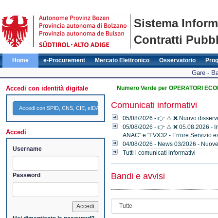
Sistema Inform
Contratti Pubbl
Home
e-Procurement
Mercato Elettronico
Osservatorio
Pro
Gare - Ba
Accedi con identità digitale
Numero Verde per OPERATORI ECONO
Comunicati informativi
Accedi con SPID, CNS, CIE, eIDAS
05/08/2026 - 👉 ⚠ ❌ Nuovo disservi
05/08/2026 - 👉 ⚠ ❌ 05.08.2026 - Indi
Accedi
ANAC" e "FVX32 - Errore Servizio es
04/08/2026 - News 03/2026 - Nuove f
Username
Tutti i comunicati informativi
Bandi e avvisi
Password