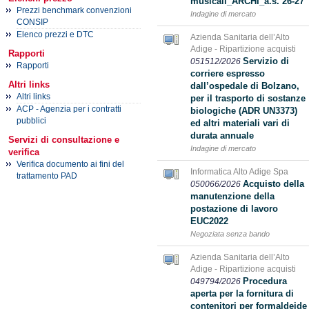
musicali_ARCHI_a.s. 26-27
Prezzi benchmark convenzioni
Indagine di mercato
CONSIP
Elenco prezzi e DTC
Azienda Sanitaria dell’Alto
Adige - Ripartizione acquisti
Rapporti
Servizio di
051512/2026
Rapporti
corriere espresso
Altri links
dall’ospedale di Bolzano,
Altri links
per il trasporto di sostanze
ACP - Agenzia per i contratti
biologiche (ADR UN3373)
pubblici
ed altri materiali vari di
durata annuale
Servizi di consultazione e
Indagine di mercato
verifica
Verifica documento ai fini del
Informatica Alto Adige Spa
trattamento PAD
Acquisto della
050066/2026
manutenzione della
postazione di lavoro
EUC2022
Negoziata senza bando
Azienda Sanitaria dell’Alto
Adige - Ripartizione acquisti
Procedura
049794/2026
aperta per la fornitura di
contenitori per formaldeide