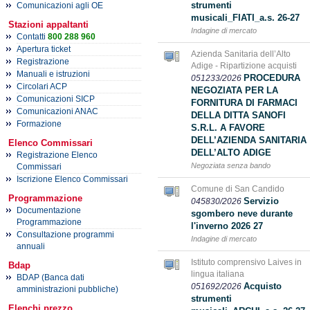
strumenti
Comunicazioni agli OE
musicali_FIATI_a.s. 26-27
Stazioni appaltanti
Indagine di mercato
Contatti
800 288 960
Apertura ticket
Azienda Sanitaria dell’Alto
Registrazione
Adige - Ripartizione acquisti
Manuali e istruzioni
PROCEDURA
051233/2026
Circolari ACP
NEGOZIATA PER LA
Comunicazioni SICP
FORNITURA DI FARMACI
Comunicazioni ANAC
DELLA DITTA SANOFI
Formazione
S.R.L. A FAVORE
DELL’AZIENDA SANITARIA
Elenco Commissari
DELL’ALTO ADIGE
Registrazione Elenco
Negoziata senza bando
Commissari
Iscrizione Elenco Commissari
Comune di San Candido
Programmazione
Servizio
045830/2026
Documentazione
sgombero neve durante
Programmazione
l'inverno 2026 27
Consultazione programmi
Indagine di mercato
annuali
Istituto comprensivo Laives in
Bdap
lingua italiana
BDAP (Banca dati
Acquisto
051692/2026
amministrazioni pubbliche)
strumenti
Elenchi prezzo