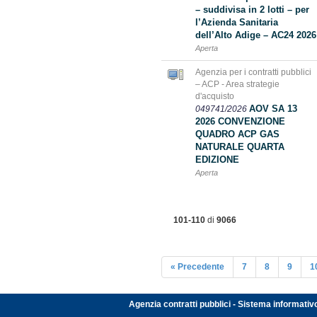
– suddivisa in 2 lotti – per
l’Azienda Sanitaria
dell’Alto Adige – AC24 2026
Aperta
Agenzia per i contratti pubblici
– ACP - Area strategie
d'acquisto
AOV SA 13
049741/2026
2026 CONVENZIONE
QUADRO ACP GAS
NATURALE QUARTA
EDIZIONE
Aperta
101-110
di
9066
« Precedente
7
8
9
1
Agenzia contratti pubblici - Sistema informativ