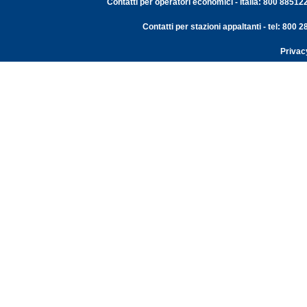
Contatti per operatori economici - Italia: 800 88512
Contatti per stazioni appaltanti - tel: 800
Privac