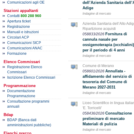
dell’Azienda Sanitaria dell’
Comunicazioni agli OE
Adige
Stazioni appaltanti
Indagine di mercato
Contatti
800 288 960
Apertura ticket
Azienda Sanitaria dell’Alto Adig
Registrazione
Ripartizione acquisti
Manuali e istruzioni
Fornitura di
058833/2026
Circolari ACP
cannula nasale per
Comunicazioni SICP
ossigenoterapia (occhialini)
Comunicazioni ANAC
per il periodo di 4 anni
Formazione
Indagine di mercato
Elenco Commissari
Comune di Merano
Registrazione Elenco
Annullata -
058601/2026
Commissari
affidamento del servizio di
Iscrizione Elenco Commissari
tesoreria del Comune di
Programmazione
Merano 2027-2031
Documentazione
Indagine di mercato
Programmazione
Consultazione programmi
Liceo Scientifico in lingua italia
annuali
'E. Torricelli'
Consultazione
058436/2026
Bdap
preliminare di mercato
BDAP (Banca dati
Materiali di pulizia
amministrazioni pubbliche)
Indagine di mercato
Elenchi prezzo