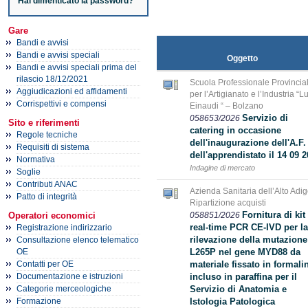
Hai dimenticato la password?
Gare
Bandi e avvisi
Bandi e avvisi speciali
Oggetto
Bandi e avvisi speciali prima del
rilascio 18/12/2021
Scuola Professionale Provincia
Aggiudicazioni ed affidamenti
per l’Artigianato e l’Industria “Lu
Corrispettivi e compensi
Einaudi “ – Bolzano
Servizio di
058653/2026
Sito e riferimenti
catering in occasione
Regole tecniche
dell'inaugurazione dell'A.F.
Requisiti di sistema
dell'apprendistato il 14 09 
Normativa
Indagine di mercato
Soglie
Contributi ANAC
Azienda Sanitaria dell’Alto Adig
Patto di integrità
Ripartizione acquisti
Fornitura di kit
058851/2026
Operatori economici
real-time PCR CE-IVD per la
Registrazione indirizzario
rilevazione della mutazione
Consultazione elenco telematico
L265P nel gene MYD88 da
OE
materiale fissato in formali
Contatti per OE
incluso in paraffina per il
Documentazione e istruzioni
Servizio di Anatomia e
Categorie merceologiche
Istologia Patologica
Formazione