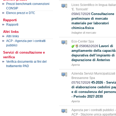
Prezzi benchmark convenzioni
Liceo Scientifico in lingua italia
CONSIP
'E. Torricelli'
Elenco prezzi e DTC
Consultazione
058417/2026
preliminare di mercato
Rapporti
materiale per laboratori
Rapporti
chimica-fisica
Altri links
Indagine di mercato
Altri links
ACP - Agenzia per i contratti
Eco-Center Spa
pubblici
Lavori di
058082/2026
ampliamento della capacità
Servizi di consultazione e
depurativa dell’impianto di
verifica
depurazione di Anterivo
Verifica documento ai fini del
Aperta
trattamento PAD
Azienda Servizi Municipalizzati
Bressanone Spa
45-2026 - Servi
057917/2026
di elaborazione cedolini pa
e di consulenza del person
- Periodo 2027-2030
Aperta
Agenzia per i contratti pubblici 
ACP - Stazione unica appaltant