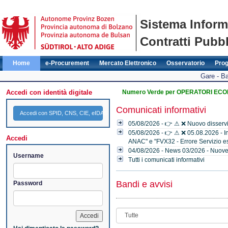
Sistema Inform
Contratti Pubbl
Home
e-Procurement
Mercato Elettronico
Osservatorio
Pro
Gare - Ba
Accedi con identità digitale
Numero Verde per OPERATORI ECONO
Comunicati informativi
Accedi con SPID, CNS, CIE, eIDAS
05/08/2026 - 👉 ⚠ ❌ Nuovo disservi
05/08/2026 - 👉 ⚠ ❌ 05.08.2026 - Indi
Accedi
ANAC" e "FVX32 - Errore Servizio es
04/08/2026 - News 03/2026 - Nuove f
Username
Tutti i comunicati informativi
Bandi e avvisi
Password