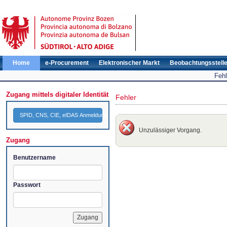
Home
e-Procurement
Elektronischer Markt
Beobachtungsstell
Fehl
Zugang mittels digitaler Identität
Fehler
SPID, CNS, CIE, eIDAS Anmeldung
Unzulässiger Vorgang.
Zugang
Benutzername
Passwort