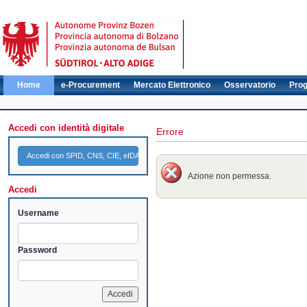
Home
e-Procurement
Mercato Elettronico
Osservatorio
Pro
Accedi con identità digitale
Errore
Accedi con SPID, CNS, CIE, eIDAS
Azione non permessa.
Accedi
Username
Password