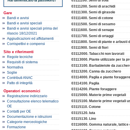
Hai dimenticato la password?
03111100. Semi di soia
03111200. Semi di arachidi
03111300. Semi di girasole
Gare
Bandi e avvisi
03111400. Semi di cotone
Bandi e avvisi speciali
03111500. Semi di sesamo
Bandi e avvisi speciali prima del
03111600. Semi di senape
rilascio 18/12/2021
03111700. Semi di ortaggi
Aggiudicazioni ed affidamenti
03111800. Semi di piante e arbusti d
Corrispettivi e compensi
03111900. Semi di fiori
Sito e riferimenti
03112000. Tabacchi non lavorati
Regole tecniche
03113000. Piante utilizzate per la 
Requisiti di sistema
03113100. Barbabietole da zuccher
Normativa
03113200. Canna da zucchero
Soglie
03114000. Paglia e piante foragger
Contributi ANAC
Patto di integrità
03114100. Paglia
03114200. Piante foraggere
Operatori economici
03115000. Materie prime vegetali
Registrazione indirizzario
03115100. Materie prime vegetali us
Consultazione elenco telematico
OE
03115110. Cotone
Contatti per OE
03115120. Iuta
Documentazione e istruzioni
03115130. Lino
Categorie merceologiche
03116000. Gomma naturale, lattice e 
Formazione