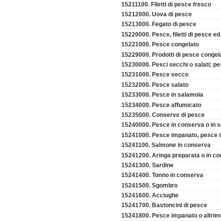
15211100. Filetti di pesce fresco
15212000. Uova di pesce
15213000. Fegato di pesce
15220000. Pesce, filetti di pesce ed
15221000. Pesce congelato
15229000. Prodotti di pesce congela
15230000. Pesci secchi o salati; p
15231000. Pesce secco
15232000. Pesce salato
15233000. Pesce in salamoia
15234000. Pesce affumicato
15235000. Conserve di pesce
15240000. Pesce in conserva o in sc
15241000. Pesce impanato, pesce i
15241100. Salmone in conserva
15241200. Aringa preparata o in c
15241300. Sardine
15241400. Tonno in conserva
15241500. Sgombro
15241600. Acciughe
15241700. Bastoncini di pesce
15241800. Pesce impanato o altrim