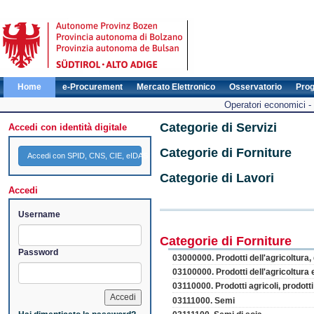
Home
e-Procurement
Mercato Elettronico
Osservatorio
Pro
Operatori economici -
Categorie di Servizi
Accedi con identità digitale
Categorie di Forniture
Accedi con SPID, CNS, CIE, eIDAS
Categorie di Lavori
Accedi
Username
Categorie di Forniture
Password
03000000. Prodotti dell'agricoltura, d
03100000. Prodotti dell'agricoltura e
03110000. Prodotti agricoli, prodott
03111000. Semi