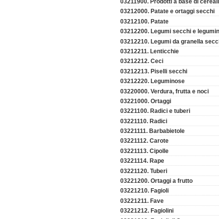
03211900. Prodotti a base di cereali
03212000. Patate e ortaggi secchi
03212100. Patate
03212200. Legumi secchi e legumin
03212210. Legumi da granella secc
03212211. Lenticchie
03212212. Ceci
03212213. Piselli secchi
03212220. Leguminose
03220000. Verdura, frutta e noci
03221000. Ortaggi
03221100. Radici e tuberi
03221110. Radici
03221111. Barbabietole
03221112. Carote
03221113. Cipolle
03221114. Rape
03221120. Tuberi
03221200. Ortaggi a frutto
03221210. Fagioli
03221211. Fave
03221212. Fagiolini