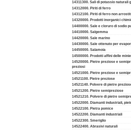
14311300. Sali di potassio naturali 
14312000. Piriti di ferro
14312100. Piriti di ferro non arrosti
14320000. Prodotti inorganici chimi
14400000. Sale e cloruro di sodio p
14410000. Salgemma
14420000. Sale marino
14430000. Sale ottenuto per evapora
14450000. Salamoia
14500000. Prodotti affini delle mini
14520000. Pietre preziose e semiprez
preziosi
14521000. Pietre preziose e semip
14521100. Pietre preziose
14521140. Polvere di pietre prezios
14521200. Pietre semipreziose
14521210. Polvere di pietre semipr
14522000. Diamanti industriali, pietr
14522100. Pietra pomice
14522200. Diamanti industriali
14522300. Smeriglio
14522400. Abrasivi naturali