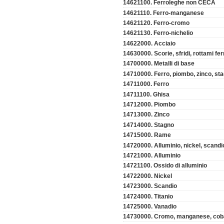
14621100. Ferroleghe non CECA
14621110. Ferro-manganese
14621120. Ferro-cromo
14621130. Ferro-nichelio
14622000. Acciaio
14630000. Scorie, sfridi, rottami fe
14700000. Metalli di base
14710000. Ferro, piombo, zinco, st
14711000. Ferro
14711100. Ghisa
14712000. Piombo
14713000. Zinco
14714000. Stagno
14715000. Rame
14720000. Alluminio, nickel, scandio
14721000. Alluminio
14721100. Ossido di alluminio
14722000. Nickel
14723000. Scandio
14724000. Titanio
14725000. Vanadio
14730000. Cromo, manganese, cobalt