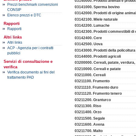
03140000. Prodotti animali e prodotti
Prezzi benchmark convenzioni
03141000. Sperma bovino
CONSIP
03142000. Prodotti di origine anima
Elenco prezzi e DTC
03142100. Miele naturale
Rapporti
03142200. Lumache
Rapporti
03142300. Prodotti commestibili di 
Altri links
03142400. Cere
Altri links
03142500. Uova
ACP - Agenzia per i contratti
03143000. Prodotti della policoltura
pubblici
03144000. Prodotti agricoli
Servizi di consultazione e
03200000. Cereali, patate, verdura, 
verifica
03210000. Cereali e patate
Verifica documento ai fini del
03211000. Cereali
trattamento PAD
03211100. Frumento
03211110. Frumento duro
03211120. Frumento tenero
03211200. Granturco
03211300. Riso
03211400. Orzo
03211500. Segale
03211600. Avena
03211700. Malto