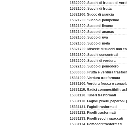
15320000. Succhi di frutta e di ver
15321000. Succhi di frutta
15321100. Succo di arancia
15321200. Succo di pompelmo
15321300. Succo di limone
15321400. Succo di ananas
15321500. Succo di uva
15321600. Succo di mela
15321700. Miscele di succhi non co
15321800. Succhi concentrati
15322000. Succhi di verdura
15322100. Succo di pomodoro
15330000. Frutta e verdura trasfor
15331000. Verdura trasformata
15331100. Verdura fresca o congel
15331110. Radici commestibili tras
15331120. Tuberi trasformati
15331130. Fagioli, piselli, peperoni,
15331131. Fagioli trasformati
15331132. Piselli trasformati
15331133. Piselli secchi spaccati
15331134. Pomodori trasformati