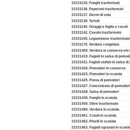
15331135. Funghi trasformati
15331136. Peperoni trasformati
15331137. Germi di soia
15331138. Tartufi
15331140. Ortaggi a foglia e cavoli
15331142. Cavolo trasformato
15331150. Leguminose trasformate
15331170. Verdura congelata
15331400. Verdura in conserva e/o 
15331410. Fagioli in salsa di pomo
15331411. Fagioli stufati in salsa d
15331420. Pomodori in conserva
15331423. Pomodori in scatola
15331425. Purea di pomodori
15331427. Concentrato di pomodor
15331428. Salsa di pomodori
15331430. Funghi in scatola
15331450. Olive trasformate
15331460. Verdura in scatola
15331461. Crauti in scatola
15331462. Piselli in scatola
15331463. Fagioli sgranati in scatol