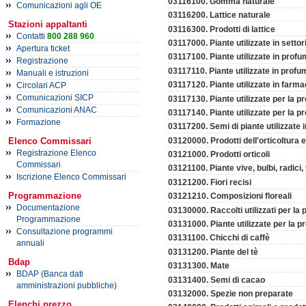
03116100. Gomma naturale
Comunicazioni agli OE
03116200. Lattice naturale
Stazioni appaltanti
03116300. Prodotti di lattice
Contatti
800 288 960
03117000. Piante utilizzate in settori
Apertura ticket
03117100. Piante utilizzate in profum
Registrazione
03117110. Piante utilizzate in profu
Manuali e istruzioni
03117120. Piante utilizzate in farma
Circolari ACP
Comunicazioni SICP
03117130. Piante utilizzate per la pr
Comunicazioni ANAC
03117140. Piante utilizzate per la pr
Formazione
03117200. Semi di piante utilizzate i
03120000. Prodotti dell'orticoltura e
Elenco Commissari
Registrazione Elenco
03121000. Prodotti orticoli
Commissari
03121100. Piante vive, bulbi, radici,
Iscrizione Elenco Commissari
03121200. Fiori recisi
Programmazione
03121210. Composizioni floreali
Documentazione
03130000. Raccolti utilizzati per la
Programmazione
03131000. Piante utilizzate per la 
Consultazione programmi
03131100. Chicchi di caffè
annuali
03131200. Piante del tè
Bdap
03131300. Mate
BDAP (Banca dati
03131400. Semi di cacao
amministrazioni pubbliche)
03132000. Spezie non preparate
Elenchi prezzo