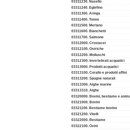
03311230. Nasello
03311240. Eglefino
03311300. Aringa
03311400. Tonno
03311500. Merlano
03311600. Bianchetti
03311700. Salmone
03312000. Crostacei
03312100. Ostriche
03312200. Molluschi
03312300. Invertebrati acquatici
03313000. Prodotti acquatici
03313100. Corallo e prodotti affini
03313200. Spugne naturali
03313300. Alghe marine
03313310. Alghe
03320000. Bovini, bestiame e animal
03321000. Bovini
03321100. Bestiame bovino
03321200. Vitelli
03322000. Bestiame
03322100. Ovini