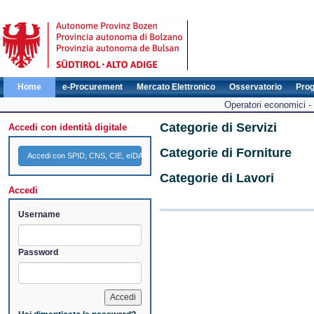
Home
e-Procurement
Mercato Elettronico
Osservatorio
Pro
Operatori economici -
Categorie di Servizi
Accedi con identità digitale
Categorie di Forniture
Accedi con SPID, CNS, CIE, eIDAS
Categorie di Lavori
Accedi
Username
Password