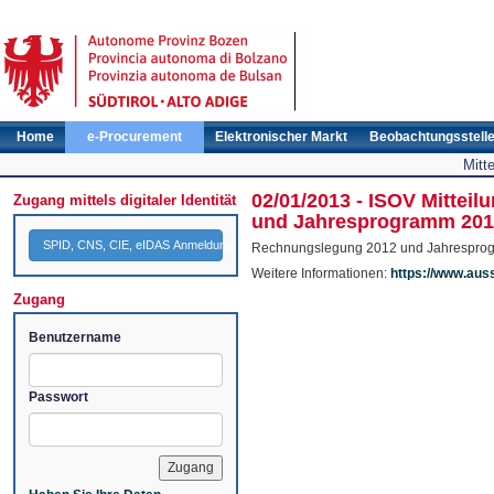
Home
e-Procurement
Elektronischer Markt
Beobachtungsstell
Mitt
02/01/2013 - ISOV Mittei
Zugang mittels digitaler Identität
und Jahresprogramm 201
SPID, CNS, CIE, eIDAS Anmeldung
Rechnungslegung 2012 und Jahrespro
Weitere Informationen:
https://www.aus
Zugang
Benutzername
Passwort