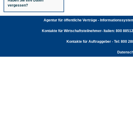
Haben Sie Ihre Daten
vergessen?
Agentur für öffentliche Verträge - Informationssyst
Kontakte für Wirtschaftsteilnehmer- Italien: 800 88512
Kontakte für Auftraggeber - Tel: 800 2
Datensch