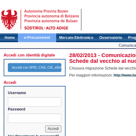
Home
e-Procurement
Mercato Elettronico
Osservatorio
Pro
Comunicat
28/02/2013 - Comunicazion
Accedi con identità digitale
Schede dal vecchio al nu
Accedi con SPID, CNS, CIE, eIDAS
Chiusura migrazione Schede dal vecchio
Per maggiori informazioni:
http://www.b
Accedi
Username
Password