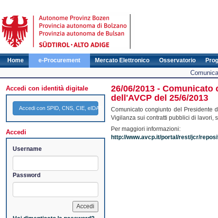
Home
e-Procurement
Mercato Elettronico
Osservatorio
Pro
Comunicat
26/06/2013 - Comunicato c
Accedi con identità digitale
dell'AVCP del 25/6/2013
Accedi con SPID, CNS, CIE, eIDAS
Comunicato congiunto del Presidente del
Vigilanza sui contratti pubblici di lavori,
Per maggiori informazioni:
Accedi
http://www.avcp.it/portal/rest/jcr/rep
Username
Password