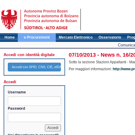
Home
e-Procurement
Mercato Elettronico
Osservatorio
Pro
Comunicat
07/10/2013 - News n. 16/2
Accedi con identità digitale
Sotto la sezione Stazioni Appaltanti - M
Accedi con SPID, CNS, CIE, eIDAS
Per maggiori informazioni:
http://www.pr
Accedi
Username
Password