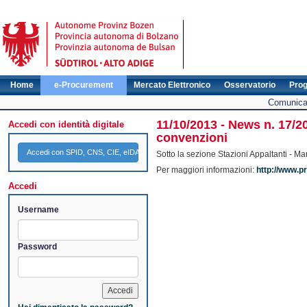
Home
e-Procurement
Mercato Elettronico
Osservatorio
Pro
Comunicat
11/10/2013 - News n. 17/20
Accedi con identità digitale
convenzioni
Accedi con SPID, CNS, CIE, eIDAS
Sotto la sezione Stazioni Appaltanti - Ma
Per maggiori informazioni:
http://www.pr
Accedi
Username
Password