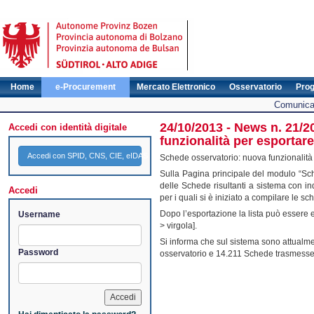
Home
e-Procurement
Mercato Elettronico
Osservatorio
Pro
Comunicat
24/10/2013 - News n. 21/2
Accedi con identità digitale
funzionalità per esportare
Accedi con SPID, CNS, CIE, eIDAS
Schede osservatorio: nuova funzionalità p
Sulla Pagina principale del modulo “Sche
delle Schede risultanti a sistema con indi
Accedi
per i quali si è iniziato a compilare le s
Dopo l’esportazione la lista può essere e
Username
> virgola].
Si informa che sul sistema sono attualme
Password
osservatorio e 14.211 Schede trasmess