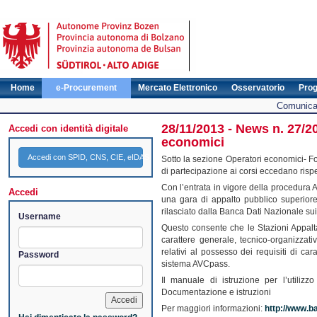
Home
e-Procurement
Mercato Elettronico
Osservatorio
Pro
Comunicat
28/11/2013 - News n. 27/20
Accedi con identità digitale
economici
Accedi con SPID, CNS, CIE, eIDAS
Sotto la sezione Operatori economici- Fo
di partecipazione ai corsi eccedano rispett
Con l’entrata in vigore della procedura 
Accedi
una gara di appalto pubblico superiore
rilasciato dalla Banca Dati Nazionale sui 
Username
Questo consente che le Stazioni Appalta
carattere generale, tecnico-organizzativ
relativi al possesso dei requisiti di ca
Password
sistema AVCpass.
Il manuale di istruzione per l’utiliz
Documentazione e istruzioni
Per maggiori informazioni:
http://www.ba