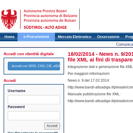
Home
e-Procurement
Mercato Elettronico
Osservatorio
Pro
Comunicat
18/02/2014 - News n. 9/20
Accedi con identità digitale
file XML ai fini di traspar
Accedi con SPID, CNS, CIE, eIDAS
Integrazione dati e generazione file XML 
Per maggiori informazioni:
Accedi
News n. 9 del 17.02.2014:
http://www.bandi-altoadige.it/pleiade
Username
Manuale pubblicazione file XML:
http://www.bandi-altoadige.it/pleiade
Password