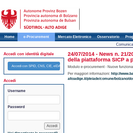
Home
e-Procurement
Mercato Elettronico
Osservatorio
Pro
Comunicat
24/07/2014 - News n. 21/2
Accedi con identità digitale
della piattaforma SICP a p
Accedi con SPID, CNS, CIE, eIDAS
Modulo e-procurement - Nuove funzionali
Per maggiori informazioni:
http://www.b
altoadige.it/pleiade/comune/bolzano
Accedi
Username
Password