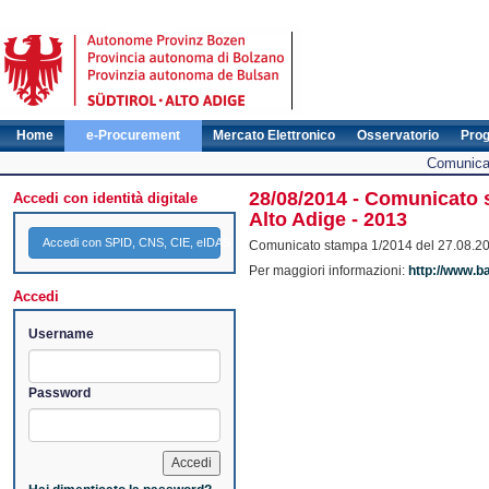
Home
e-Procurement
Mercato Elettronico
Osservatorio
Pro
Comunicat
28/08/2014 - Comunicato s
Accedi con identità digitale
Alto Adige - 2013
Accedi con SPID, CNS, CIE, eIDAS
Comunicato stampa 1/2014 del 27.08.2014 
Per maggiori informazioni:
http://www.ba
Accedi
Username
Password