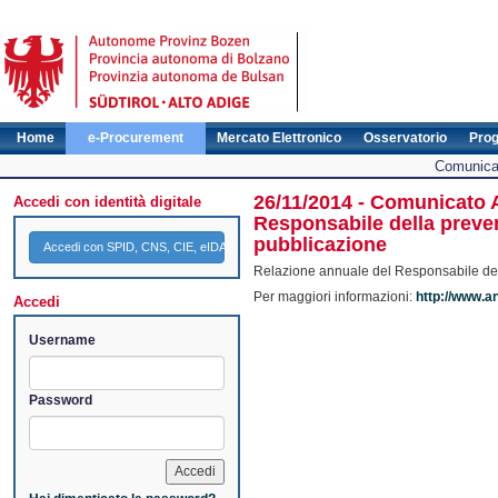
Home
e-Procurement
Mercato Elettronico
Osservatorio
Pro
Comunicat
26/11/2014 - Comunicato 
Accedi con identità digitale
Responsabile della preven
pubblicazione
Accedi con SPID, CNS, CIE, eIDAS
Relazione annuale del Responsabile del
Per maggiori informazioni:
http://www.a
Accedi
Username
Password