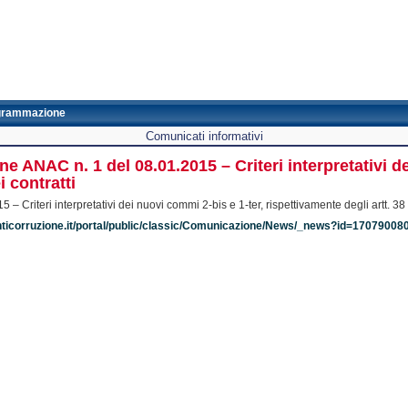
grammazione
Comunicati informativi
e ANAC n. 1 del 08.01.2015 – Criteri interpretativi d
i contratti
 Criteri interpretativi dei nuovi commi 2-bis e 1-ter, rispettivamente degli artt. 38 
nticorruzione.it/portal/public/classic/Comunicazione/News/_news?id=170790