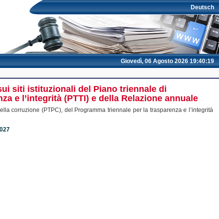
Deutsch
Giovedì, 06 Agosto 2026 19:40:19
siti istituzionali del Piano triennale di
a e l’integrità (PTTI) e della Relazione annuale
ella corruzione (PTPC), del Programma triennale per la trasparenza e l’integrità
6027