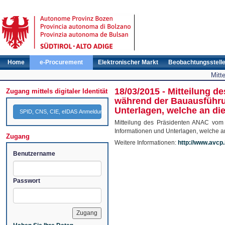
Home
e-Procurement
Elektronischer Markt
Beobachtungsstell
Mitt
18/03/2015 - Mitteilung 
Zugang mittels digitaler Identität
während der Bauausführu
Unterlagen, welche an di
SPID, CNS, CIE, eIDAS Anmeldung
Mitteilung des Präsidenten ANAC vom
Informationen und Unterlagen, welche a
Zugang
Weitere Informationen:
http://www.avcp.
Benutzername
Passwort