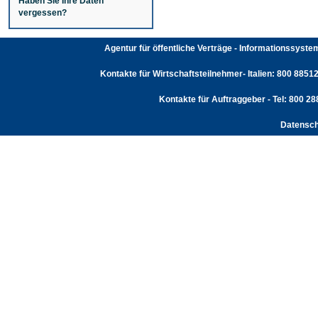
Haben Sie Ihre Daten
vergessen?
Agentur für öffentliche Verträge - Informationssyst
Kontakte für Wirtschaftsteilnehmer- Italien: 800 88512
Kontakte für Auftraggeber - Tel: 800 2
Datensch