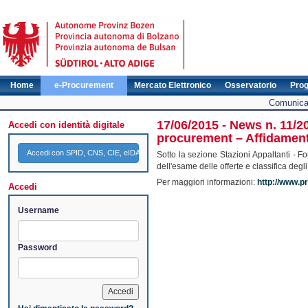
Home
e-Procurement
Mercato Elettronico
Osservatorio
Pro
Comunicat
17/06/2015 - News n. 11/2
Accedi con identità digitale
procurement – Affidamenti
Accedi con SPID, CNS, CIE, eIDAS
Sotto la sezione Stazioni Appaltanti - 
dell'esame delle offerte e classifica degli 
Per maggiori informazioni:
http://www.pr
Accedi
Username
Password