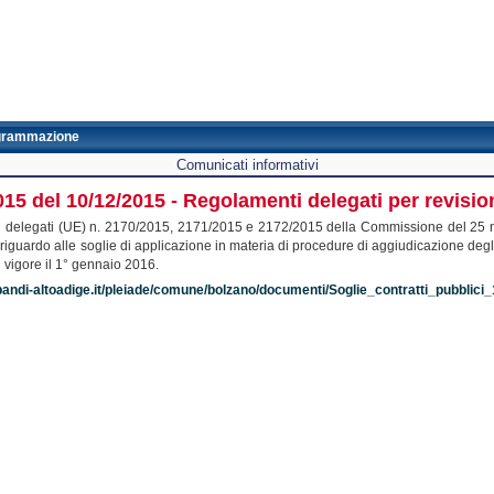
grammazione
Comunicati informativi
015 del 10/12/2015 - Regolamenti delegati per revisio
i delegati (UE) n. 2170/2015, 2171/2015 e 2172/2015 della Commissione del 25 
guardo alle soglie di applicazione in materia di procedure di aggiudicazione degli app
 vigore il 1° gennaio 2016.
bandi-altoadige.it/pleiade/comune/bolzano/documenti/Soglie_contratti_pubblici