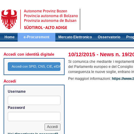
Home
e-Procurement
Mercato Elettronico
Osservatorio
Pro
10/12/2015 - News n. 19/2
Accedi con identità digitale
Si comunica che mediante i regolament
Accedi con SPID, CNS, CIE, eIDAS
del Parlamento europeo e del Consiglio ri
conseguenza le nuove soglie, entrano in
Per maggiori informazioni:
https://www.
Accedi
Username
Password