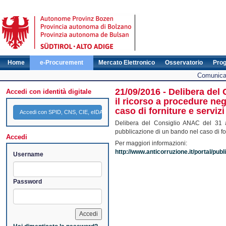
Home
e-Procurement
Mercato Elettronico
Osservatorio
Pro
Comunicat
21/09/2016 - Delibera del
Accedi con identità digitale
il ricorso a procedure ne
caso di forniture e servizi 
Accedi con SPID, CNS, CIE, eIDAS
Delibera del Consiglio ANAC del 31 a
pubblicazione di un bando nel caso di forni
Accedi
Per maggiori informazioni:
http://www.anticorruzione.it/portal/pub
Username
Password