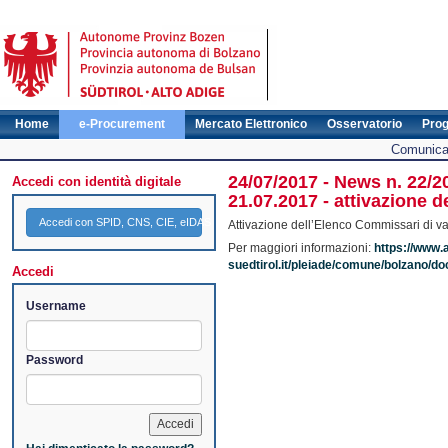
Home
e-Procurement
Mercato Elettronico
Osservatorio
Pro
Comunicat
24/07/2017 - News n. 22/2
Accedi con identità digitale
21.07.2017 - attivazione 
Accedi con SPID, CNS, CIE, eIDAS
Attivazione dell’Elenco Commissari di val
Per maggiori informazioni:
https://www.
suedtirol.it/pleiade/comune/bolzan
Accedi
Username
Password