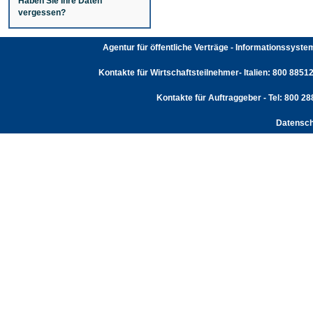
Haben Sie Ihre Daten
vergessen?
Agentur für öffentliche Verträge - Informationssyst
Kontakte für Wirtschaftsteilnehmer- Italien: 800 88512
Kontakte für Auftraggeber - Tel: 800 2
Datensch