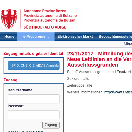
Home
e-Procurement
Elektronischer Markt
Beobachtungsstell
Mitt
23/11/2017 - Mitteilung 
Zugang mittels digitaler Identität
Neue Leitlinien an die Ve
Ausschlussgründen
SPID, CNS, CIE, eIDAS Anmeldung
Betreff: Ausschlussgründe und Ersatzer
Sektoren: alle
Zugang
Zielgruppe: alle
Benutzername
Weitere Informationen:
http://www.antic
Passwort