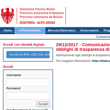
Home
e-Procurement
Mercato Elettronico
Osservatorio
Pro
Comunicat
29/12/2017 - Comunicazio
Accedi con identità digitale
obblighi di trasparenza d
Accedi con SPID, CNS, CIE, eIDAS
Adempimento agli obblighi di trasparenz
Per maggiori informazioni:
https://www.
Accedi
Username
Password