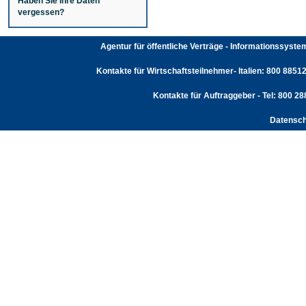
Haben Sie Ihre Daten
vergessen?
Agentur für öffentliche Verträge - Informationssyst
Kontakte für Wirtschaftsteilnehmer- Italien: 800 88512
Kontakte für Auftraggeber - Tel: 800 2
Datensch