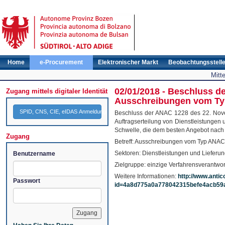
Home
e-Procurement
Elektronischer Markt
Beobachtungsstell
Mitt
02/01/2018 - Beschluss d
Zugang mittels digitaler Identität
Ausschreibungen vom Typ
SPID, CNS, CIE, eIDAS Anmeldung
Beschluss der ANAC 1228 des 22. Novem
Auftragserteilung von Dienstleistungen 
Schwelle, die dem besten Angebot nach wi
Zugang
Betreff: Ausschreibungen vom Typ ANAC
Sektoren: Dienstleistungen und Lieferu
Benutzername
Zielgruppe: einzige Verfahrensverantwor
Weitere Informationen:
http://www.antico
Passwort
id=4a8d775a0a778042315befe4acb59