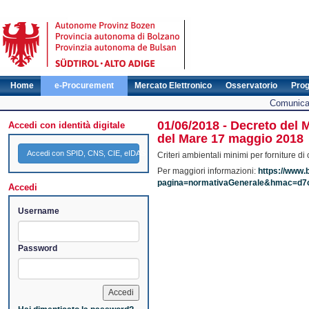
Home
e-Procurement
Mercato Elettronico
Osservatorio
Pro
Comunicat
01/06/2018 - Decreto del M
Accedi con identità digitale
del Mare 17 maggio 2018
Accedi con SPID, CNS, CIE, eIDAS
Criteri ambientali minimi per forniture di
Per maggiori informazioni:
https://www.b
pagina=normativaGenerale&hmac=d7
Accedi
Username
Password