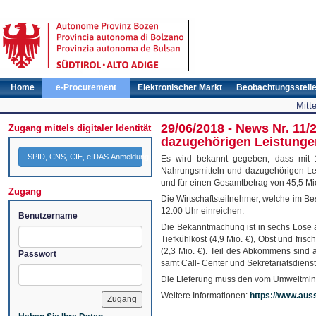
Home
e-Procurement
Elektronischer Markt
Beobachtungsstell
Mitt
29/06/2018 - News Nr. 11/
Zugang mittels digitaler Identität
dazugehörigen Leistunge
SPID, CNS, CIE, eIDAS Anmeldung
Es wird bekannt gegeben, dass mit 
Nahrungsmitteln und dazugehörigen Leis
und für einen Gesamtbetrag von 45,5 Mio
Zugang
Die Wirtschaftsteilnehmer, welche im B
12:00 Uhr einreichen.
Benutzername
Die Bekanntmachung ist in sechs Lose auf
Tiefkühlkost (4,9 Mio. €), Obst und fris
(2,3 Mio. €). Teil des Abkommens sind
Passwort
samt Call- Center und Sekretariatsdiens
Die Lieferung muss den vom Umweltminis
Weitere Informationen:
https://www.aus