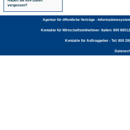
Haben Sie Ihre Daten
vergessen?
Agentur für öffentliche Verträge - Informationssyst
Kontakte für Wirtschaftsteilnehmer- Italien: 800 88512
Kontakte für Auftraggeber - Tel: 800 2
Datensch