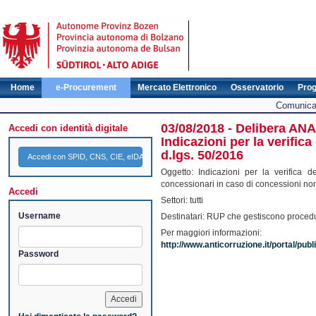
Home
e-Procurement
Mercato Elettronico
Osservatorio
Pro
Comunicat
03/08/2018 - Delibera ANAC
Accedi con identità digitale
Indicazioni per la verifica
d.lgs. 50/2016
Accedi con SPID, CNS, CIE, eIDAS
Oggetto: Indicazioni per la verifica d
concessionari in caso di concessioni no
Accedi
Settori: tutti
Username
Destinatari: RUP che gestiscono proced
Per maggiori informazioni:
http://www.anticorruzione.it/portal/pub
Password