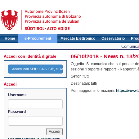
Home
e-Procurement
Mercato Elettronico
Osservatorio
Pro
Comunicat
05/10/2018 - News n. 13/20
Accedi con identità digitale
Oggetto: Si comunica che sul portale del
Accedi con SPID, CNS, CIE, eIDAS
sezione "Reports e rapporti - Rapporti", è
Settori: tutti
Destinatari: tutti
Accedi
Per maggiori informazioni:
https://www.b
Username
Password