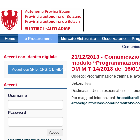
Home
e-Procurement
Mercato Elettronico
Osservatorio
Pro
Comunicat
21/12/2018 - Comunicazion
Accedi con identità digitale
modulo “Programmazione” 
DM MIT 14/2018 del 16/01
Accedi con SPID, CNS, CIE, eIDAS
Oggetto: Programmazione triennale lavor
Settori: Tutti
Accedi
Destinatari: Utenti responsabili della 
Username
Per maggiori informazioni:
https://bandi-
altoadige.it/pleiade/comune/bolzano
Password