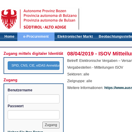
Home
e-Procurement
Elektronischer Markt
Beobachtungsstell
08/04/2019 - ISOV Mitteil
Zugang mittels digitaler Identität
Betreff: Elektronische Vergaben – Versa
SPID, CNS, CIE, eIDAS Anmeldung
Vergabestellen - Mitteilungen ISOV
Sektoren: alle
Zugang
Zielgruppe: alle
Weitere Informationen:
https://www.aus
Benutzername
Passwort