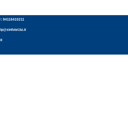
er: 94116410211
p@sinfotel.bz.it
it