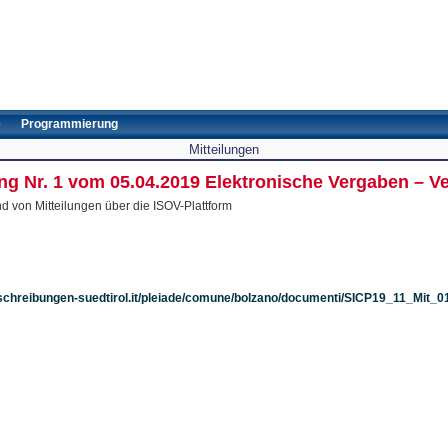
e
Programmierung
Mitteilungen
ung Nr. 1 vom 05.04.2019 Elektronische Vergaben – V
nd von Mitteilungen über die ISOV-Plattform
schreibungen-suedtirol.it/pleiade/comune/bolzano/documenti/SICP19_11_Mit_