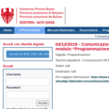
Home
e-Procurement
Mercato Elettronico
Osservatorio
Pro
Comunicat
04/12/2019 - Comunicazion
Accedi con identità digitale
modulo “Programmazione”
Accedi con SPID, CNS, CIE, eIDAS
Oggetto: Programmazione
Stazioni appaltanti - Comunicazioni SIC
Accedi
Settori: tutti
Destinatari: tutti
Username
Per maggiori informazioni:
https://www.
altoadige.it/pleiade/comune/bolzano
Password