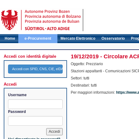
Home
e-Procurement
Mercato Elettronico
Osservatorio
Pro
19/12/2019 - Circolare ACP
Accedi con identità digitale
Oggetto: Prezziario
Accedi con SPID, CNS, CIE, eIDAS
Stazioni appaltanti - Comunicazioni SIC
Settori: tutti
Accedi
Destinatari: tutti
Per maggiori informazioni:
https://www.
Username
Password