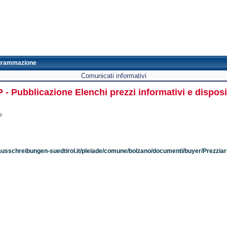
grammazione
Comunicati informativi
 - Pubblicazione Elenchi prezzi informativi e disposi
P
ausschreibungen-suedtirol.it/pleiade/comune/bolzano/documenti/buyer/Prezziar