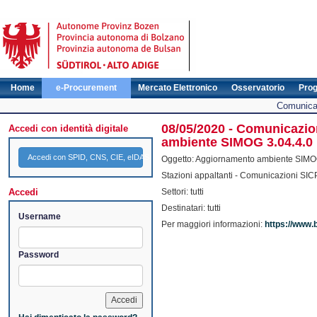
Home
e-Procurement
Mercato Elettronico
Osservatorio
Pro
Comunicat
08/05/2020 - Comunicazio
Accedi con identità digitale
ambiente SIMOG 3.04.4.0
Accedi con SPID, CNS, CIE, eIDAS
Oggetto: Aggiornamento ambiente SIMO
Stazioni appaltanti - Comunicazioni SIC
Accedi
Settori: tutti
Destinatari: tutti
Username
Per maggiori informazioni:
https://www.
Password