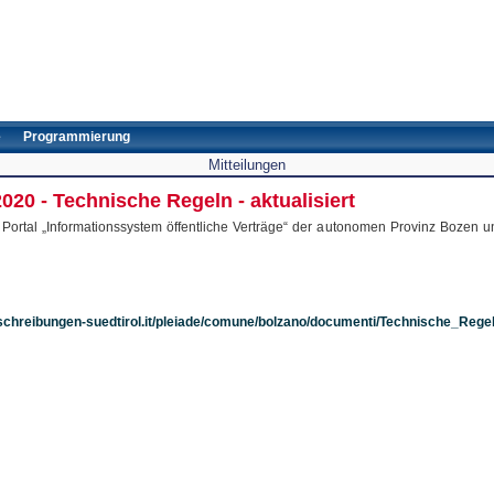
e
Programmierung
Mitteilungen
2020 - Technische Regeln - aktualisiert
em Portal „Informationssystem öffentliche Verträge“ der autonomen Provinz Bozen 
schreibungen-suedtirol.it/pleiade/comune/bolzano/documenti/Technische_Rege