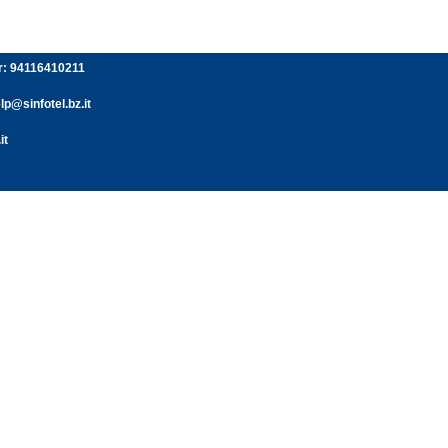
er: 94116410211
p@sinfotel.bz.it
it