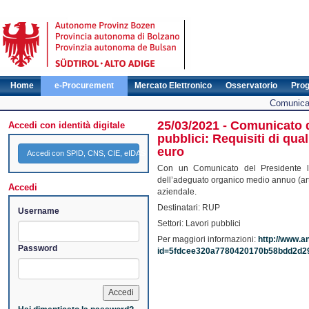
Home
e-Procurement
Mercato Elettronico
Osservatorio
Pro
Comunicat
25/03/2021 - Comunicato d
Accedi con identità digitale
pubblici: Requisiti di qua
euro
Accedi con SPID, CNS, CIE, eIDAS
Con un Comunicato del Presidente l’A
dell’adeguato organico medio annuo (art.
Accedi
aziendale.
Destinatari: RUP
Username
Settori: Lavori pubblici
Per maggiori informazioni:
http://www.a
Password
id=5fdcee320a7780420170b58bdd2d2