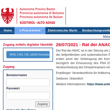
Home
e-Procurement
Elektronischer Markt
Beobachtungsstell
Mitt
26/07/2021 - Rat der ANA
Zugang mittels digitaler Identität
Der Rat der ANAC ist in der Sitzung am 
SPID, CNS, CIE, eIDAS Anmeldung
der tiefgreifenden und systematischen 
ersten jener der Vorbeugung der Korru
bezüglich der Erneuerung des PNA 20
Zugang
Verabschiedung des Dreijahresplans rel
Empfänger: Verantwortliche für Antikorr
Benutzername
Sektoren: Ordentlich
Weitere Informationen:
https://www.anti
Passwort