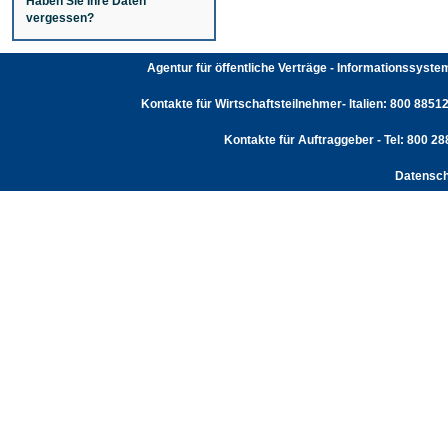
Haben Sie Ihre Daten
vergessen?
Agentur für öffentliche Verträge - Informationssyst
Kontakte für Wirtschaftsteilnehmer- Italien: 800 88512
Kontakte für Auftraggeber - Tel: 800 2
Datensch