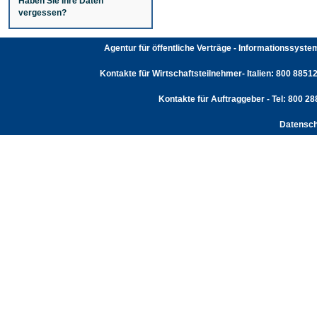
Haben Sie Ihre Daten
vergessen?
Agentur für öffentliche Verträge - Informationssyst
Kontakte für Wirtschaftsteilnehmer- Italien: 800 88512
Kontakte für Auftraggeber - Tel: 800 2
Datensch