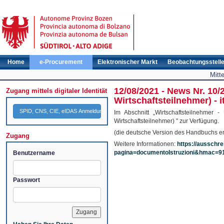
Home
e-Procurement
Elektronischer Markt
Beobachtungsstell
Mitt
12/08/2021 - News Nr. 10
Zugang mittels digitaler Identität
Wirtschaftsteilnehmer) - i
SPID, CNS, CIE, eIDAS Anmeldung
Im Abschnitt „Wirtschaftsteilnehmer
Wirtschaftsteilnehmer) " zur Verfügung.
(die deutsche Version des Handbuchs er
Zugang
Weitere Informationen:
https://ausschre
pagina=documentoIstruzioni&hmac=9
Benutzername
Passwort