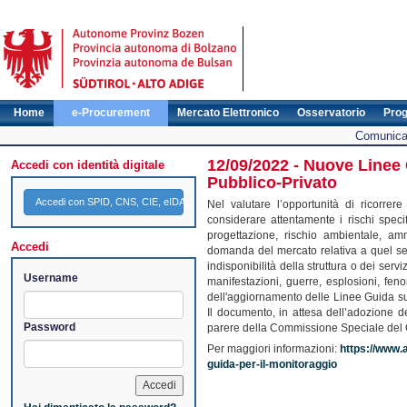
Home
e-Procurement
Mercato Elettronico
Osservatorio
Pro
Comunicat
12/09/2022 - Nuove Linee
Accedi con identità digitale
Pubblico-Privato
Accedi con SPID, CNS, CIE, eIDAS
Nel valutare l’opportunità di ricorrer
considerare attentamente i rischi specifi
progettazione, rischio ambientale, amm
Accedi
domanda del mercato relativa a quel serv
indisponibilità della struttura o dei serv
Username
manifestazioni, guerre, esplosioni, fen
dell'aggiornamento delle Linee Guida su
Il documento, in attesa dell’adozione de
Password
parere della Commissione Speciale del C
Per maggiori informazioni:
https://www.a
guida-per-il-monitoraggio