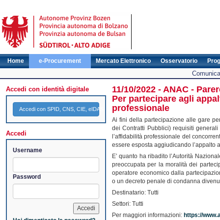
Home
e-Procurement
Mercato Elettronico
Osservatorio
Pro
Comunicat
11/10/2022 - ANAC - Parer
Accedi con identità digitale
Per partecipare agli appalt
professionale
Accedi con SPID, CNS, CIE, eIDAS
Ai fini della partecipazione alle gare pe
dei Contratti Pubblici) requisiti generali
Accedi
l’affidabilità professionale del concorrent
essere esposta aggiudicando l’appalto ad 
Username
E’ quanto ha ribadito l’Autorità Nazion
preoccupata per la moralità dei parteci
operatore economico dalla partecipazio
Password
o un decreto penale di condanna divenuto
Destinatario: Tutti
Settori: Tutti
Per maggiori informazioni:
https://www.