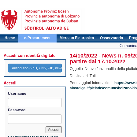
Home
e-Procurement
Mercato Elettronico
Osservatorio
Pro
Comunicat
14/10/2022 - News n. 09/2
Accedi con identità digitale
partire dal 17.10.2022
Accedi con SPID, CNS, CIE, eIDAS
Oggetto: Nuove funzionalità della piatta
Destinatari: Tutti
Accedi
Per maggiori informazioni:
https://www.
altoadige.it/pleiade/comune/bolzano
Username
Password