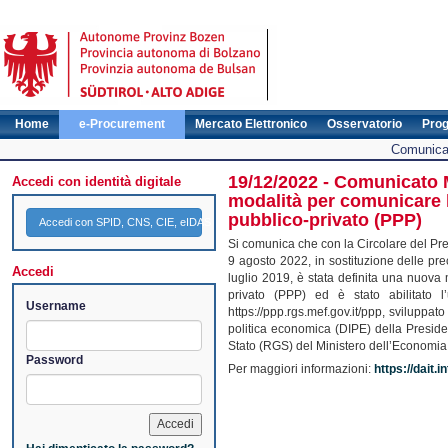
Home
e-Procurement
Mercato Elettronico
Osservatorio
Pro
Comunicat
19/12/2022 - Comunicato M
Accedi con identità digitale
modalità per comunicare l
pubblico-privato (PPP)
Accedi con SPID, CNS, CIE, eIDAS
Si comunica che con la Circolare del Pre
9 agosto 2022, in sostituzione delle pre
Accedi
luglio 2019, è stata definita una nuova 
privato (PPP) ed è stato abilitato l’
Username
https://ppp.rgs.mef.gov.it/ppp, svilupp
politica economica (DIPE) della Preside
Stato (RGS) del Ministero dell’Economia
Password
Per maggiori informazioni:
https://dait.