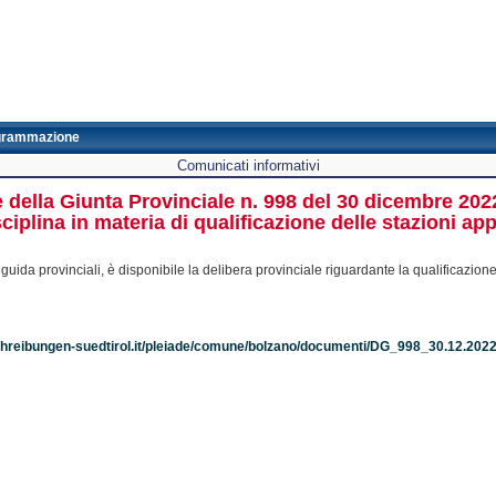
grammazione
Comunicati informativi
 della Giunta Provinciale n. 998 del 30 dicembre 2022 
ciplina in materia di qualificazione delle stazioni ap
uida provinciali, è disponibile la delibera provinciale riguardante la qualificazione 
chreibungen-suedtirol.it/pleiade/comune/bolzano/documenti/DG_998_30.12.202