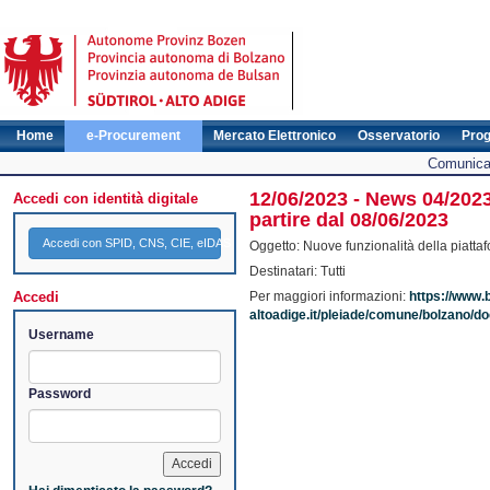
Home
e-Procurement
Mercato Elettronico
Osservatorio
Pro
Comunicat
12/06/2023 - News 04/2023
Accedi con identità digitale
partire dal 08/06/2023
Accedi con SPID, CNS, CIE, eIDAS
Oggetto: Nuove funzionalità della piatta
Destinatari: Tutti
Accedi
Per maggiori informazioni:
https://www.
altoadige.it/pleiade/comune/bolzano/
Username
Password