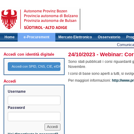
Home
e-Procurement
Mercato Elettronico
Osservatorio
Pro
Comunicat
24/10/2023 - Webinar: Cors
Accedi con identità digitale
Sono stati pubblicati i corsi riguardant
Accedi con SPID, CNS, CIE, eIDAS
Novembre.
I corsi di base sono aperti a tutti, si s
Per maggiori informazioni:
http://www.pr
Accedi
Username
Password