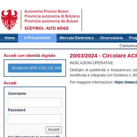
Home
e-Procurement
Mercato Elettronico
Osservatorio
Pro
Comunicat
20/03/2024 - Circolare AC
Accedi con identità digitale
INDICAZIONI OPERATIVE:
Accedi con SPID, CNS, CIE, eIDAS
Obblighi di pubblicità e trasparenza 
modificata e integrata con Delibera n. 
Per maggiori informazioni:
https://www.b
Accedi
Username
Password